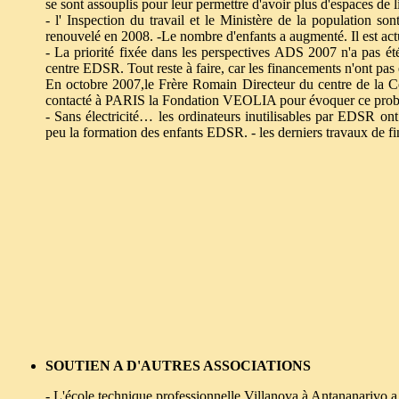
se sont assouplis pour leur permettre d'avoir plus d'espaces de li
- l' Inspection du travail et le Ministère de la population son
renouvelé en 2008. -Le nombre d'enfants a augmenté. Il est actu
- La priorité fixée dans les perspectives ADS 2007 n'a pas été r
centre EDSR. Tout reste à faire, car les financements n'ont pas
En octobre 2007,le Frère Romain Directeur du centre de la C
contacté à PARIS la Fondation VEOLIA pour évoquer ce prob
- Sans électricité… les ordinateurs inutilisables par EDSR on
peu la formation des enfants EDSR. - les derniers travaux de fi
SOUTIEN A D'AUTRES ASSOCIATIONS
- L'école technique professionnelle Villanova à Antananarivo a