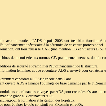
omain avec le soutien d'ADS depuis 2003 ont très bien fonctionné e
 l'autofinancement nécessaire à la pérennité de ce centre professionnel
 formation, ont tous réussi le CAP. (une mention TB et plusieurs B ou
achines de menuiserie aux normes CE, pratiquement neuves, don du co
ditions de sécurité et d'amplifier l'autofinancement de la structure.
 la formation féminine, coupe et couture. ADS a envoyé pour cet atelier 
es premiers candidats au CAP agricole dans 2 ans.
ent ouvert. ADS a financé l'outillage de base demandé par le F.Romain 
s onduleurs et ordinateurs envoyés par ADS pour créer des réseaux inter
ormatique grâce aux ordinateurs ADS.
culier,pour la formation et la gestion des hôpitaux.
os pour équiper le dojo construit par F.Romain en 2006.