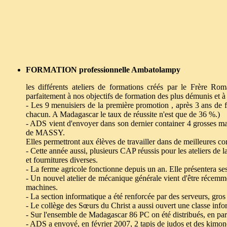
FORMATION professionnelle Ambatolampy
les différents ateliers de formations créés par le Frère R
parfaitement à nos objectifs de formation des plus démunis et à
- Les 9 menuisiers de la première promotion , après 3 ans de
chacun. A Madagascar le taux de réussite n'est que de 36 %.)
- ADS vient d'envoyer dans son dernier container 4 grosses m
de MASSY.
Elles permettront aux élèves de travailler dans de meilleures con
- Cette année aussi, plusieurs CAP réussis pour les ateliers de
et fournitures diverses.
- La ferme agricole fonctionne depuis un an. Elle présentera s
- Un nouvel atelier de mécanique générale vient d'être récemm
machines.
- La section informatique a été renforcée par des serveurs, gro
- Le collège des Sœurs du Christ a aussi ouvert une classe inf
- Sur l'ensemble de Madagascar 86 PC on été distribués, en pari
- ADS a envoyé, en février 2007, 2 tapis de judos et des kimon