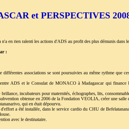
ASCAR et PERSPECTIVES 200
'a en rien ralenti les actions d'ADS au profit des plus démunis dans 
ar :
de différentes associations se sont poursuivies au même rythme que ces
ire entre ADS et le Consulat de MONACO à Madagascar qui finance le
 brillance, incubateurs pour maternités, échographes, lits, consommable
a subvention obtenue en 2006 de la Fondation VEOLIA, créer une salle 
tananarivo, qui en était dépourvu.
 d'effort a été installée, dans le service cardio du CHU de Befelatana
louse.
ntion avec le destinataire.