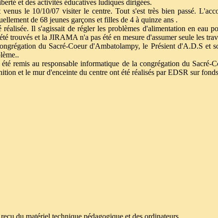
berté et des activités éducatives ludiques dirigées.
t venus le 10/10/07 visiter le centre. Tout s'est très bien passé. L'acc
ellement de 68 jeunes garçons et filles de 4 à quinze ans .
éalisée. Il s'agissait de régler les problèmes d'alimentation en eau pot
 été trouvés et la JIRAMA n'a pas été en mesure d'assumer seule les trav
ongrégation du Sacré-Coeur d'Ambatolampy, le Présient d'A.D.S et so
lème..
t été remis au responsable informatique de la congrégation du Sacré-Co
nition et le mur d'enceinte du centre ont été réalisés par EDSR sur fond
 reçu du matériel technique pédagogique et des ordinateurs.