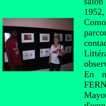
salon
1952,
Como
parco
cont
Litté
observ
En m
FERNI
Mayot
d'oeu